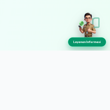
Layanan Informasi
SMAN 4 JEMBER
Est. 1988
SMA Negeri 4 Jember adalah institusi pendidikan yang
berdedikasi mewujudkan lulusan berkarakter, inovatif, dan
berprestasi. Unggul dalam akademik dan non-akademik di
kancah global.